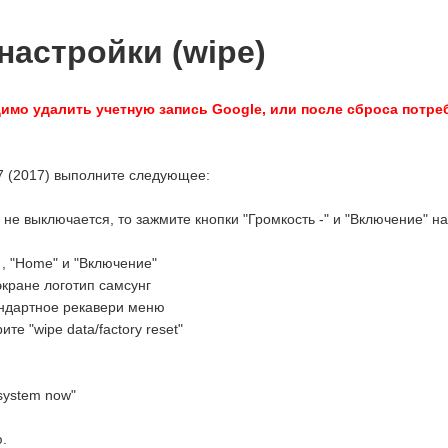
настройки (wipe)
мо удалить учетную запись Google, или после сброса потре
J7 (2017) выполните следующее:
не выключается, то зажмите кнопки "Громкость -" и "Включение" на
, "Home" и "Включение"
 экране логотип самсунг
тандартное рекавери меню
те "wipe data/factory reset"
system now"
ю.