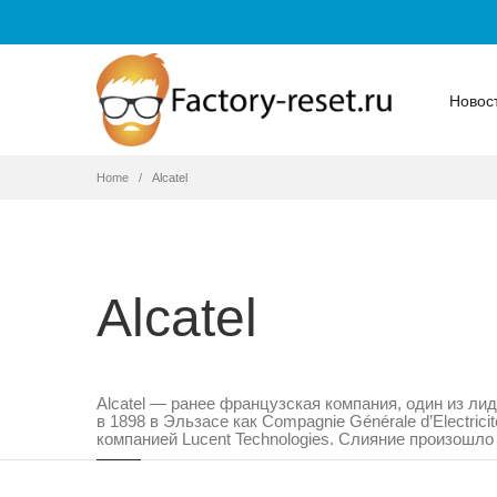
Новос
Home
Alcatel
Alcatel
Alcatel — ранее французская компания, один из л
в
1898
в
Эльзасе
как Compagnie Générale d’Electri
компанией
Lucent Technologies
.
Слияние произошл