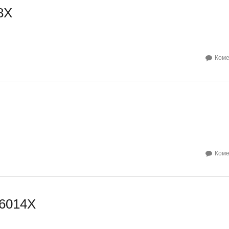
8X
Коме
Коме
L 6014X