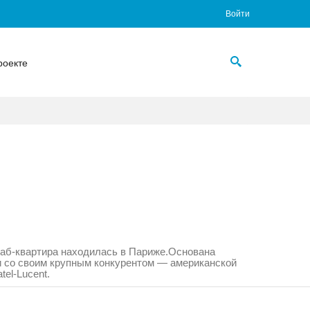
Войти
роекте
таб-квартира находилась в Париже.
Основана
нии со своим крупным конкурентом — американской
atel-Lucent.