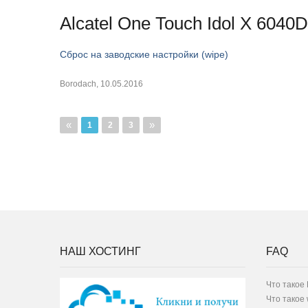
Alcatel One Touch Idol X 6040D
Сброс на заводские настройки (wipe)
Borodach
,
10.05.2016
«
»
1
2
3
НАШ ХОСТИНГ
FAQ
Что такое 
Что такое