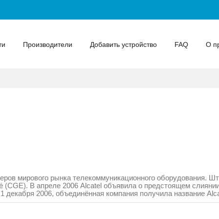
ти
Производители
Добавить устройство
FAQ
О п
идеров мирового рынка телекоммуникационного оборудования. Ш
cité (CGE). В апреле 2006 Alcatel объявила о предстоящем слия
о
1 декабря
2006
, объединённая компания получила название
Alc