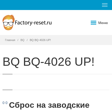
Меню
Главная
BQ
BQ BQ-4026 UP!
BQ BQ-4026 UP!
Сброс на заводские
0
0