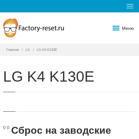
Меню
Главная
LG
LG K4 K130E
LG K4 K130E
Сброс на заводские
0
0