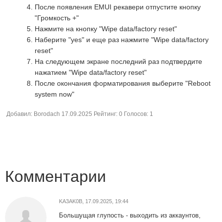
После появления EMUI рекавери отпустите кнопку
"Громкость +"
Нажмите на кнопку "Wipe data/factory reset"
Наберите "yes" и еще раз нажмите "Wipe data/factory
reset"
На следующем экране последний раз подтвердите
нажатием "Wipe data/factory reset"
После окончания форматирования выберите "Reboot
system now"
Добавил:
Borodach
17.09.2025
Рейтинг:
0
Голосов:
1
Комментарии
KA3AK0B
,
17.09.2025, 19:44
Большущая глупость - выходить из аккаунтов,