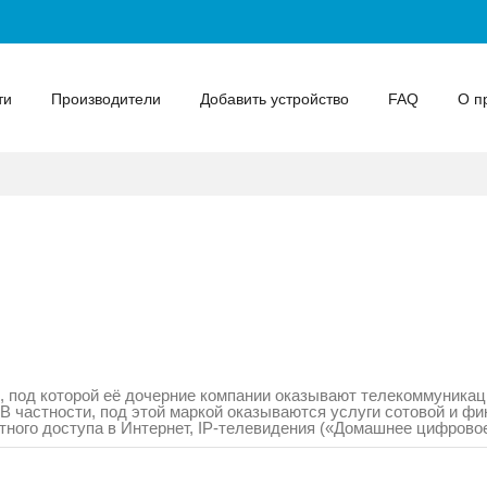
ти
Производители
Добавить устройство
FAQ
О п
, под которой её дочерние компании оказывают телекоммуникац
 В частности, под этой маркой оказываются услуги сотовой и фи
стного доступа в Интернет, IP-телевидения («Домашнее цифров